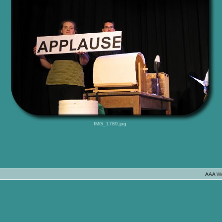
IMG_1789.jpg
AAA
W